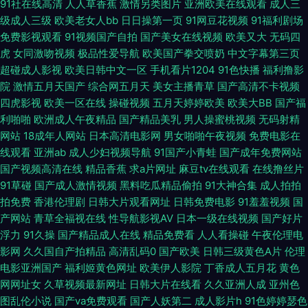
91社在线高清
人人草香蕉
激情另类图片
亚洲欧美在线观看
成人三
区 97草草 岛国aV在线免费 九九伊人av 欧美在线免费观看 亚州乱轮天堂
级成人三级
欧美老女人bb
日日操第一页
91网豆花视频
91福利剧场
免费影视观看
91视频国产自拍
国产美女在线视频
欧美又大
无码四
www超碰碰 超碰在线久 亚洲中文字幕aw 超碰开久久 激情在线网 欧美专区
虎
女同激吻视频
极品性爱导航
欧美国产拳交喷奶
中文字幕第三页
超碰成人影视
欧美日韩中文一区
手机看片1204
91色快播
福利撸影
一 午夜福利A片 91小视频黄 成人午夜伦理 欧美福利视频导航 天堂资源网欧
院
激情五月天国产
综合网五月天
美女主播青草
国产高清不卡视频
四虎影视
欧美一区在线
操碰视频
五月天婷婷欧美
欧美大BB
国产福
美色 91内射在线 超碰日熟在线 狠狠涩夜夜 欧洲色色网 伊人大香蕉91 91精
利啪啪
欧洲成人午夜精品
国产精品美乳
男人操蜜桃视频
无码射精
网站
18成年人网站
日本高清电影网
男女啪啪午夜视频
免费电影在
品大神 欧美日韩群p 97韩亚洲 麻豆爱豆村 日本道a不卡 传媒视频网站 蜜桃
线观看
亚洲ab
成人少妇视频导航
91国产小青蛙
国产成年免费网站
国产视频高清在线
精品香蕉
求a片网址
麻豆tv在线观看
在线撸丝片
九九 91白丝网址 97人妻在线视频 美国性爱XXXX 三级网站在线播放 91秀秀
91草碰
国产成人激情视频
黑料吃瓜精品偷拍
91大神合集
成人拍拍
拍免费
香港伦理剧
日韩大片观看网址
日韩免费电影
91羞羞视频
国
精品一二一日韩 无码av网址影院 97超碰性爱 国产亚洲日本 欧美另类激情 亚
产网站
青草全福视在线
性导航影视AV
日本一级在线视频
国产好片
浮力
91久操
国产精品成人在线
精品免费看
人人看操碰
午夜伦理电
洲免费成人片 97精品影视 豆花官网免费 另类综合网 操欧美逼 另类AV综合
影网
久久国自产拍精品
高清乱码0
国产欧美
日韩三级黄色A片
伦理
电影亚洲国产
福利姬黄色网址
欧美伊人影院
丁香成人五月花
黄色
三级视频东京热 亚洲欧美中文日韩 超碰狠狠草 久久国产东北淫好 91大神内
网网址女
久草视频最新网址
日韩大片在线看
久久亚洲人成
亚州色
图乱伦小说
国产va免费观看
国产人妖第二
成人影片h
91色婷婷瑟色