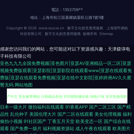
電話：1352709**
地址：上海市松江區葉榭鎮葉旺公路1號1樓
Copyright © 2026
www.ssucai.cn
數字文化創意應用服務
上海號甲網絡
科技有限公司
數字文化創意應用服務
版權所有
Sitemap
感谢您访问我们的网站，您可能还对以下资源感兴趣：天津鼗谆电
子科技有限公司
亚色九九九全国免费视频|亚色图片|亚瑟AV亚洲精品一区二区|亚瑟
视频免费版观看|亚瑟影院|亚瑟影院在线观看www|亚瑟在线观看免
费版|亚瑟在线观看免费视频|亚瑟在线中文影院|亚婷婷洲AV久久蜜
臀无码
网站地图
超碰人人爱人人做 97热超碰 午夜福利456 91国产高清视频 超碰人妻人射 国
日本一级大片
微拍福利在线观看
91香蕉APP
国产二区三区
国产精
品性
乱伦种子
美国伦理大片
国产二区在线观看
美女伦理视频
福利
产中文 美女被草网站 日韩精品色色 91抖阴快播在线 99热只有 东京热激情影
偷拍小视频
91社区国产
丁香五月天堂
欧美变态一区
国产综合在线
观看
国产免费一级片
福利视频资源站
成人午夜在线观看
欧美图片