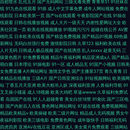
自慰喷水
乱伦五月
国产无码网站
三级无毒免费
青青草51
91丝袜在
线
91九色在线观看
91插
成人中文字幕免费
成年人网站视频
免费在
线影院
日本欧美第一页
国产ts在线观看
午夜影院国产在线
91操在
线观看
日韩在线播放视频
成人大片一级天天
内射性爱网址大全
欧
美社区第一页
欧美在线视频播放
91视频污污污
超碰在线公开
AV蜜
桃吃瓜
日本欧美在线看
国产精选免费视频
国产精品91视频
69热最
新网址
无码白丝强行免费
激情影院日韩
久草123
福利欧美在线
成
人片无码
日韩成人极品视频
国产在线诱惑
乱人xxxxx
超黄无码
三
级黄色图片
91免费看视频
精品午夜福利网
精品亚洲成a人
国产精品
萌白酱
日本理论
91操电影
91一区
成人精品无
91国产小视频
日韩美
女免费直播
A片网站网址
激情文学色
国产主播第37页
青久青青
日
本精品在线播放
三级A片
国产日韩亚洲综合
91短视频网站
欧美骚网
站
丁香五月天亚洲
欧美大粗吊人妖
深夜福利亚洲
人兽福利导航
91
叉叉操小骚逼
成人18视频
欧美大鸡吧
草逼wwww
久草福利免费试
看
岛国国产在线
91人人超碰青青
美女白丝18禁
91肏比
国产三区电
影
国产内射后入在线
黄色网址网站网址
97超在线视
免费视频网站
精品欧美精品v
欧美操碰
欧美二级片网址
精品成人无码视频
男女午
夜福利影院
欧美三级电影
免费黄色网址
成年版快手
日韩福利无码
四虎四房
亚洲AV在线豆花
亚洲区成人
美女黄片免费观看
三级网站