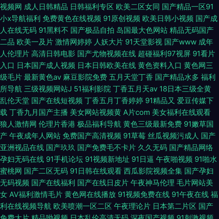
视频网
成人日韩精品
日韩福利专区
欧美二区女同
国产精品一区91
小x导航福利
免费黄色在线视频
91原创视频
欧美日韩小视频
国产成
人在线无码
91黑料不
国产极品自拍
岛国最大色网站
精品无码国产
二品
欧美一及片
激情网婷婷
人妖大片
91天堂影视
国产www
成年
人伦理片
高清日韩电影
国产尤物视频在线
超碰福利97视屏
91看片
入口
日本国产成人视频
日本日韩欧美在线
黄色资料入口
黄色网三
级毛片
最新黄色av
麻豆影院免费
五月天堂丁香
国产精品水多
福利
所导航
三级视频网站J
51福利影院
丁香五月天av
18日本三级全黄
乱伦天堂
国产在线短视频
丁香五月丁香婷婷
91精品又
爱豆传媒下
载
丁香九月国产主播
美女网站视频黄
A片com
美女福利在线观看
狼人激情网
伦理片香港
极品福利导航
黄色三级最新免费
91嫩草国
产
午夜成年人网站
免费国产高清视频
91草莓
丝瓜视频污成人
国产
亚洲视品在线
国产玖玖
国产免费毛不卡片
久久无码
国产精品网络
孕妇无码在线
91手机论坛
91视频新地址
91日逼
午夜啪视频
91啪水
蜜桃网
国产二区无码
91日韩在线观看
西瓜影院视频全集
国产孕妇
无码视频
国产在线福利
国产在线日皮片
午夜神马伦理
毛片网站美
女
AV福利激情毛片
黄色网在线播放
91视频免费在线
91午夜在线
福
利在线视频导航
欧美喷潮一区二区
午夜理论片
日本第二片区
国产
免费大片
精品呦视频
日本乱伦高清无码
深夜国产视频
91刺激视频