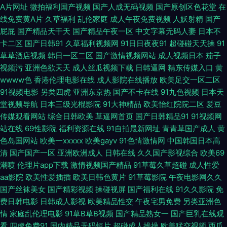
无码av影院入口 午夜AV干干 国产后入自慰大片 久久五月天av 人妖66AV 伪
A片网址
微拍福利国产视频
国产人成无码视频
国产原创区色花堂
在
线免费黄A片
久草福利
乱伦家庭
成人午夜免费视频
人妖射精
国产
娘自慰 91成人视频18 菠萝av在线观看 东京热AV综合网 另类综合在线 欧美
屁屁
国产精品天干天
国产精品午夜一区
中文字幕无码人妻
日本不
卡二区
国产日韩91
久草福利视频网
91日日夜夜91
超碰碰天天操
91
性爱免费 亚洲免费视频小说 99这里只精品9 户外漏出 日本久久午夜 午夜福
草草酒店视频
韩日一区二区
国产激情视频网站
成人视频日本
茄子
视频污
亚洲色欲天天
成人丝瓜视频下载
日韩逼网
精东传媒入口
黄
利成人AV 91免费进 AV无码福利导航 超碰在视 国产伪娘在线一区 青青草国
wwww色
香港伦理电影在线
成人影院在线播放
欧美足交一区二区
91视频电影
另类四虎
亚洲东京热
国产不卡在线
91九色视频
日本天
产播放 五月花综合入口 91大香焦Cn auv28少妇 成人AV蜜臀影院 美女诱惑
堂视频导航
日本三级光棍影院
91大神精品
欧美怡红院院二区
爱豆
传媒观看网站
综合日韩欧美
草逼网首页
国产日韩精品91
91视频网
站在线
69性影院
福利资源在线
91自拍最新网址
青青草国产成人
黄
福利电影 四虎午夜影院 51豆花每日更新 AV福利页 国产交配日韩 久久老熟妇
色岛国网站
欧美一xxxxx
欧美gayv
91色情激情网
中国韩国日本高
清
国产国产一区
亚洲欧洲成人
日韩在线
久久国产影视综合
欧美69
欧美视频a 日韩中文字幕专区 亚洲成人伦理 97青青草超碰 豆花网站免费观
潮喷
伦理片app下载
激情视频国产精品
91草莓久草超碰
成人性爱
aa影院
欧美性爱插插
欧美日韩色黄片
91草莓影院
午夜电影网久久
看 色婷婷五月中出 午夜福利入口 欧美另类TV 91豆花精品 69人人操 国产久
国产丝袜美女
国产精彩视频
操碰视屏
国产福利在线
91久久影院
免
费日韩电影
日韩成人影视
欧美精品性交
午夜宅男免费
另类亚洲色
久男人天堂 东方四虎 福利91 熟女一区国产日韩 91n在线入口 av网站总导航
情
家庭乱伦理电影
91草B草B视频
国产精品熟女一
国产巨乳在线观
看
四虎免费91
国内精品无码短片
超碰成人操操
欧美猛交视频
西瓜