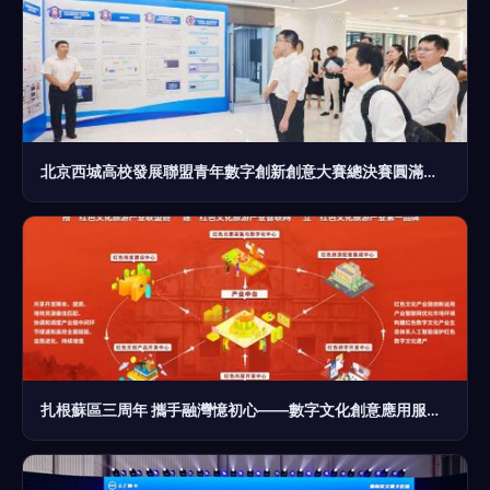
北京西城高校發展聯盟青年數字創新創意大賽總決賽圓滿落幕，數字文化創意應用服務引領新浪潮
扎根蘇區三周年 攜手融灣憶初心——數字文化創意應用服務的創新與實踐