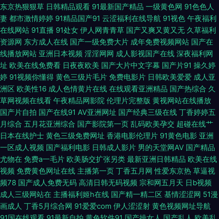
射 海角社区最新网址 久久微拍网 欧美性交片深喉 超碰人人做 麻豆一区二区
东京热狠狠草
日韩精品观看
91最新国产精品
一级黄色网
91色色人
妻
都市激情婷婷
91精品国产91
云涩福利在线导航
91视色
午夜福利
三级片人妻无码 91蜜桃黑人人妻 国产久草要 男人天堂网AV 午夜网址AV 91
在线网站
91直播
91处女
伊人网青青草
国产又爽又黄又无
久草福利
资源网
东方成人在线
国产一级免费大片
成年免费视频网站
国产在
线播放网站
亚洲日本视频
淫淫网网
成人影视国产在线
深夜福利网
最新国产视频 黄色AVA黄址 三级片自慰 91次元黄 岛国欧美a级视频 欧美变
址
欧美在线免费看
日夜夜欧美
国产大片中文字幕
国产片91
操久婷
婷
91视频你懂得
黄色三级片毛片
免费电影片
日韩欧美爱爱
成人亚
态性爱 亚州另类av ay日韩映画在线 国产视频久久探花 欧美群p成人网 91传
洲区
欧美性16
成人色情黄片在线
在线观看亚洲精品
国产热综合
久
草网视频在线看
午夜精品网影院
伦理片完整版
黄视网站在线播放
mei 国产A级无毛 欧日美视频在 91午夜电影观看 国产福利2025 久草黄色剧
国产片自拍
国产在线91
AV亚洲网址
国产经典三级在线
丁香婷婷五
月综合
五月花亚洲综合
国产影院第一页
乱码欧美孕交
超碰在线艹
场 激情五月天成年网 午夜AV片 91免费视频黑丝 极品国产TS资源 91色色影
日本在线护士
黄色三级免费网址
香港电影伦理片
91黄色电影
亚洲
一区成人视频
国产福利电影
日韩成人影片
男的天堂网AV
国产精品
院 久久草莓在线 女同肛交动漫 人妻人人草 男人资源 亚洲涩涩免费 超碰大香
尤物在
免费a一毛片
欧美肠交扩张另类
最新亚洲日韩精品
欧美在线
视频
免费黄色网址在线
主播第一页
丁香五月网
性爱东京热
草逼视
蕉网 精品勉费无码久久 日本欧美视频 AV另类TS 精品国产区久久 日韩激情
频78
国产成人免费无码
高清日韩无码视频
宗和网五月天
日b视频
成人三级网站在
主播福利姬h在线
国产精一精二区
基情涩涩网
51漫
导航 91夫妻交友 成人观看网页视频 美女黄色网 四虎av在线网址 91香蕉网
画成人
丁香5月综合网
91爱爱com
伊人涩涩射
黄色视频网址导航
91国在线观看
91最新自拍
黄色软件91
国产操女人
国产乱人
欧美乱