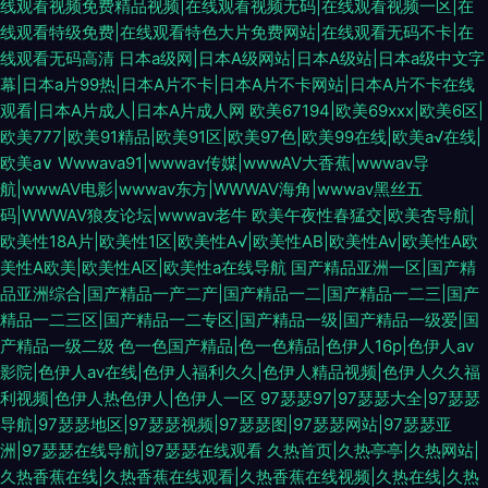
线观看视频免费精品视频|在线观看视频无码|在线观看视频一区|在
线观看特级免费|在线观看特色大片免费网站|在线观看无码不卡|在
线观看无码高清
日本a级网|日本A级网站|日本A级站|日本a级中文字
幕|日本a片99热|日本A片不卡|日本A片不卡网站|日本A片不卡在线
观看|日本A片成人|日本A片成人网
欧美67194|欧美69xxx|欧美6区|
欧美777|欧美91精品|欧美91区|欧美97色|欧美99在线|欧美a√在线|
欧美a∨
Wwwava91|wwwav传媒|wwwAV大香蕉|wwwav导
航|wwwAV电影|wwwav东方|WWWAV海角|wwwav黑丝五
码|WWWAV狼友论坛|wwwav老牛
欧美午夜性春猛交|欧美杏导航|
欧美性18A片|欧美性1区|欧美性A√|欧美性AB|欧美性Av|欧美性A欧
美性A欧美|欧美性A区|欧美性a在线导航
国产精品亚洲一区|国产精
品亚洲综合|国产精品一产二产|国产精品一二|国产精品一二三|国产
精品一二三区|国产精品一二专区|国产精品一级|国产精品一级爱|国
产精品一级二级
色一色国产精品|色一色精品|色伊人16p|色伊人av
影院|色伊人av在线|色伊人福利久久|色伊人精品视频|色伊人久久福
利视频|色伊人热色伊人|色伊人一区
97瑟瑟97|97瑟瑟大全|97瑟瑟
导航|97瑟瑟地区|97瑟瑟视频|97瑟瑟图|97瑟瑟网站|97瑟瑟亚
洲|97瑟瑟在线导航|97瑟瑟在线观看
久热首页|久热亭亭|久热网站|
久热香蕉在线|久热香蕉在线观看|久热香蕉在线视频|久热在线|久热