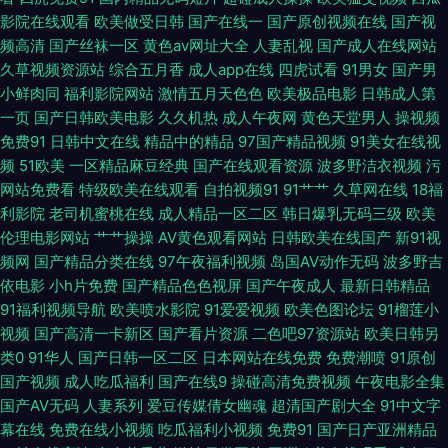
国产99 欧美综合性 午夜理论影院 91国产孕妇 超碰在线超碰 国产一卡一区
影院在线观看
欧美做受日韩
国产在线一
国产原创视频在线
国产视
频高清
国产丝袜一区
黄色av网址大全
人妻乱视
国产成人在线网站
欧美美逼 视频在线观看91 伊人网狼人 91视频官网观看 www超 国产午夜艹
久草视频资源站
综合五月香
成人app在线
四虎试看
91男女
国产男
小鲜肉同
福利影院网站
激情五月天色色
欧美极品电影
日韩成人第
逼 玖玖大香蕉稳定 欧美日网站 日韩精品ー区二区 午夜黄色剧场 97色色资源
一页
国产日韩欧美电影
久久机热
成人午夜网
黄色天堂男人
操视频
免费91
日韩中文在线
精品中的精品
97国产精品视频
91美女在线视
站 福利微拍在线导航 精东影业蜜桃91 人人操在线观看 亚洲瑟图欧美 97激情
频
51欧美
一区精品麻豆经典
国产在线观看资源
波多野洁衣视频
污
网站免费看
特级欧美在线观看
自拍视频91
91艹艹
久草网在线
18福
网站 超碰日韩在线 海角社区肏屄视频 青娱乐激情网 午夜福利电影图片 91高
利影院
老司机蜜桃在线
成人精品一区二区
韩日爆乳无码三级
欧美
伦理电影网站
艹艹操操
AV黄色观看网站
日韩欧美在线国产
新91视
跟白丝入口 avtt自拍网 国产久久 老司机电影院 日本女抠逼 午夜草逼 91熟女
频网
国产精品分类在线
97午夜福利视频
岛国AV动作无码
波多野吉
依电影
小h片免费
国产精品色色视屏
国产午夜成人
最新日韩精品
豆花视频 超碰超频人人色 狼友青草园 日韩伦理在线视频 在线中文字幕视频
91福利视频导航
欧美喷水影院
91爱爱视频
欧美色图论坛
91榴莲小
视频
国产高清一卡新区
国产看片资源
二色吧97资源站
欧美日韩另
A欧美A欧美A 黄色小网战 先锋影音91AV 91舔丝足 成人午夜伦理 激情文学
类0
91华人
国产日韩一区二区
日本网站在线免费
免费潮喷
91原创
国产视频
成人吃瓜福利
国产在线9
操碰高清免费视频
午夜电影全集
国产AV无码
人妻系列
爱豆传媒倩女幽魂
超清国产剧大全
91中文字
网伊人 无码人妻装修 AV夜夜 黄色A片精品福利 人人操人人草 亚洲黑料1区2
幕在线
免费在线小视频
吃瓜福利小视频
免费91
国产日产亚洲精品