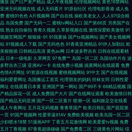
播放
国产日产美产精品
成人午夜视频
伦理视频网站
黄色18禁网站
物熟妇TV 国产AV产 天天撸天天肏 99久操超碰在线 后入大屁股少妇
亚洲无码视频在线
成人无码看片
91原创社区
伦理电影香港
成人免
费
蜜桃91色色
A片视频网
国产自在线
操欧美老女人
人人97综合精
品
岛国免费
国产无码一二
蜜桃tv网站入口
国产第66页
另类国产在
线
熟女自拍偷拍
青青久视频
久草新视频在线
激情深爱欧美激情
91
视频官网国产
狠狠操-91
91我要操
国产ts视频网站
国产美女视频网
站
91视频成人下载
国产无码色色
91香蕉亚洲精品
91伊人加勒比
欧
美狠狠插
日韩精品高清
黄色av网
日本波多野吉衣
日韩在线观看精
品
日本一级电影
久草网页
97免费艹
岛国一区二区
岛国动作片在
波
多野吉衣三级
亚洲AV一卡
在线免费小视频
搞黄网站在线观看
免费
色情A片网扯
91资源在线视频
蜜桃视频网站
91中文
国产在线视频
福利爱爱网址
岛国搬运工首页
伦理朋友的妈妈
丝袜女同
日韩性爱
网址
在线观看日本黄
亚洲国产第一网站
国产99不卡
66精品视频
国
产精品探花一区
成人免费国产大片
国产在线网址观看
欧美激情日韩
国产精品无码亚洲
国产一区二区黄片
喷潮一区
福利姬足交在线看
成人午夜网址
五月花无码视频
青青草国产
欧美日韩乱
国产屁屁第
一页
91国产视频网
性爱草逼91AV
免费欧美视频
欧美岛国一区二区
少妇喷水18禁
51漫画APP
丁香五月花激情网
欧美爱爱tv视频
免费
五月丁香视频
97香蕉超级碰碰
国产免费看二区
三级黄色片网站
综