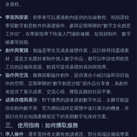
全過程。
學習與探索
：初學者可以通過館內提供的在線教程、視頻課程
學習數字創意軟件的基礎操作。參與定期舉辦的“數字文化創意
工作坊”，在專家指導下快速入門攝影修圖、短視頻制作、數字
繪畫等技能。
創作與實踐
：無論是學生完成多媒體作業，設計師尋找靈感素
材，還是文化愛好者制作個人數字作品，都可以申請使用創意
工坊的設備與資源。館員可提供基礎的咨詢與指導。
協作與交流
：服務鼓勵協作創作，提供適合小組討論和項目協
作的空間。定期舉辦的“數字創意沙龍”或作品分享會，為創作
者提供了展示成果、交流心得、獲取反饋的社區平臺。
成果存檔與展示
：對于優秀的讀者原創數字作品，太圖可能提
供在館內數字屏、官方網站或特定展覽中進行展示的機會，并
探討在符合知識產權規定下的長期數字化保存方案。
三、 使用指南：如何獲取服務
準入條件
：通常需持有太圖有效讀者證。部分高端設備或專業