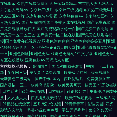
在线播放|久热在线最新资源|久热这就是精品
东京热人妻无码人av|
东京热人无码AV|东京热三级片|东京热三级视频|东京热三级无码|东
京热三区AV片|东京热色情av影视|东京热色色AV|东京热社区av|东
京热天堂AV
国产免费啪啪|国产免费人成在线视频|国产免费视频|国
产免费视频播放在线|国产免费视频水莓一百|国产免费午夜高清|国
产免费一区二区三区|国产免费一区二区在线|国产免费在线观看视
频|国产免费在线视频yy
亚洲色婷婷婷婷|亚洲色婷婷婷婷五月|亚洲
色婷婷踪合久久二区|亚洲色偷偷男人的天堂|亚洲色偷偷偷网站色偷
一区|亚洲色网址|亚洲色无码|亚洲色无码A片中文字幕|亚洲色无码
专区在线播放|亚洲色欲AV无码成人专区
主站蜘蛛池模板：
高清国产
|
国语对白做受欧美
|
中国一卡二卡视
频
|
夜夜网三级
|
美女黄片免费观看
|
欧美极品在线
|
香蕉视频污
|
最新黄色三级网站
|
国产不卡a国内
|
西瓜伦理片
|
免费资源久草
|
国产激情一区二
|
欧美高潮影院
|
欧美另类网页
|
精品国产理论电影
|
日本看片
|
欧美午夜在线
|
日本嫩逼
|
91视频分类
|
午夜伦理在线播
放
|
人人插人人
|
在线播放欧美精品
|
欧美在线短视频
|
三级成人网
|
91精品在线免费
|
五月天乱伦视频
|
91青青青草
|
伦理美国
|
四虎
影院永久地址
|
另类小说欧美色图
|
孕妇无码毛片
|
狼友的av天堂
|
在线视频观看
|
国产精品成
|
国产激情影视综合
|
国产精品一区
|
一