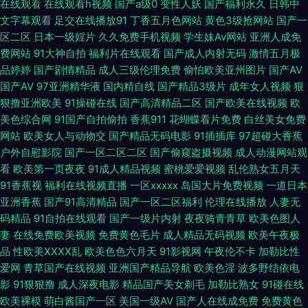
院 久草网站在线 五月天三级网 97av资源 国产精品传媒久久 日韩一二视频网
在线观看
在线观看h视频
国产a级0
变性人妖
国产福利永久
日韩中
文字幕观看
足交在线播放91
丁香五月色网站
黄色3级抢网站
国产一
国产精品久草福利 老湿机撸 91国产丝袜 91第一福利 波多野吉衣家91 激情四
区二区
日本一级婬片
久久免费手机视频
学生妹Av网站
亚洲人成免
费网站
91大神自拍
福利片在线观看
国产成人内射无码
激情五月极
品婷婷
国产剧情精品
成人三级伦理免费
偷怕欧美亚州图片
国产AV
射熟女丝袜 天美mv二三入口 国产韩国精品 天天干精品 肏屄大香蕉 91成品
国产AV
97亚洲精华液
国内精自线
国产精品3级片
成年女人视频
狠
狠撸亚洲欧美
91操碰在线
国产高清精品二区
国产欧美在线视频
欧
视频 www91小视频 国产成人十二区 免费人成自尉网站 熟女自拍色图 97av
美色综合网
91国产自拍偷拍
香蕉911
花蝴蝶看片免费
白丝美女免费
网站
欧美女人与动物交
国产精品无码电影
91插插库
97超碰大香蕉
大香蕉 日本私人网站不卡 91观看在线网站 A片网扯 豆花午夜 六月天婷婷 少
户外自慰影院
国产一区二区二区
国产偷窥盗摄视频
成人动漫网站观
看
欧美第一页夜夜
91成人精品视频
蜜桃爱爱视频
乱伦熟女五月天
妇喷潮蜜桃91 亚洲逼热网 91工厂视频网站 ts人妖第一页 大香蕉五月天 老湿
91香蕉视
福利在线视频直播
一区xxxxx
岛国大片免费视频
一道日本
亚洲香蕉
国产91高清精品
国产一区二区福利
伦理在线播放
人妻无
影院福利在线 日韩久久推油 国产天天无日日干 欧美肏屄精品区别 香蕉视频
码精品
91自拍在线观看
国产一级片内射
夜夜骑青青草
欧美色图人
妻
在线免费欧美视频
免费黄色毛片
成人精品无码视频
欧美午夜极
官网 91美女小视频 国产性爱区一区 久久精点视频 91黄色电影院 国产人妖另
品
性欧美ⅩⅩⅩⅩ乱
欧美色色六月天
91影视网
午夜伦不卡
加勒比性
爱网
青草国产在线视频
亚洲国产精品导航
欧美色淫
波多野结依电
类 久热这里只有 日韩AV激情 免费视频福利导航 AV免费在线观看 九九一AV
影
91狠狠撸
成人深夜电影
精品国产美女剃毛
加勒比熟女
91碰在线
欧美裸模
萌白酱国产一区
美国一级AV
国产人在线成免费
免费黄色