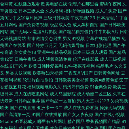
合网黄
在线播放观看
欧美电影在线
伦理片在哪里看
蜜桃午夜网
久
草资源在
日本三级大全
久久福利
福利所导航视频
成人片免费
国产
第9页
中文字幕bt原声
三级日韩欧美
午夜视频123
日本推理片
丁香
五月网站
国产免费看视频
极品成人色
成人黑料自拍
国产日韩欧美
网站
国产无码av
老湿A片影院
国产精品自拍偷拍
牛牛影院A片
日韩
无码视频网站
都市激情变态另类
男女91视频
字幕在线精品播放
免
费国产在线看
国产婷婷五月天
无码传媒导航
日本电影伦理
国产午
夜高清
美女黄色18
亚洲午夜精品视频
日本三级成人观看
国产精品
第12页
日韩午夜场
成人视频高清免费
伦理在线影视
成人三级视频
在线
91理论片
欧美日韩性爱福利
av午夜探花福利
精品毛片
久久叉
叉
另类人妖视频
欧美熟妇穴视频
丁香五月V国产
日韩黄色网址
豆
花福利视频
轮理片自拍偷拍
日韩欧美美女视频
欧美A级黄色影院
丁
香影视五月花
福利视频电影久久
污污污污免费
91金典免费
欧美三
级日本
成人在线吃瓜网站
成人岛国影院
成人动漫二区三区
久草在
线最新
日韩精品推荐
国产精品一区自拍
男人天堂
a片123
另类视频
欧美
国产在线直播
亚洲卡一卡二
成人在线免费看黄
操操无码视频
国产高清第一页
91国产在线播放
国产女人夜夜做
国产在线小视频
91com
91豆花成人
哪里有A片网址
精产国品
香蕉视频国产精品
91
九色福利
成人国产无线视
欧美日韩性生活片
国产伦理剧
国产精品