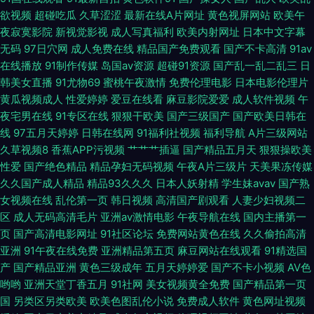
国产高清av 欧美女主播导航网 97人妻啪啪 精品国内久久 日本αV视频 91密
欲视频
超碰吃瓜
久草涩涩
最新在线A片网址
黄色视屏网站
欧美午
夜寂寞影院
新视觉影视
成人写真福利
欧美内射网址
日本中文字幕
桃 国产成人 欧美地址一二三 午夜男女激情啪啪 99热超碰国产 韩国内射无码
无码
97日穴网
成人免费在线
精品国产免费观看
国产不卡高清
91av
在线播放
91制作传媒
岛国av资源
超碰91资源
国产乱一乱二乱三
日
天天日夜 99超碰在线精 国产丝袜另类 日韩精品社区 91网站免费 国产久久精
韩美女直播
91尤物69
蜜桃午夜激情
免费伦理电影
日本电影伦理片
黄瓜视频成人
性爱婷婷
爱豆在线看
麻豆影院爱爱
成人软件视频
午
品 欧美爱碰 亚洲草逼网站 av最新地址 韩国男女做爱 色婷婷五月中出 97网
夜宅男在线
91专区在线
狠狠干欧美
国产三级国产
国产欧美日韩在
线
97五月天婷婷
日韩在线网
91福利社视频
福利导航
A片三级网站
址www 欧美日韩一级棒 东京热色综合 久草精品资源 日本精品VA网站 91论
久草视频8
香蕉APP污视频
艹艹艹插逼
国产精品五月天
狠狠操欧美
性爱
国产绝色精品
精品孕妇无码视频
午夜A片三级片
天美果冻传媒
久久国产成人精品
精品93久久久
日本人妖射精
学生妹avav
国产熟
坛最新入口 韩国青草在线视频 白丝学姐在线自慰 亚洲色情一二区 欧美射精
女视频在线
乱伦第一页
韩日视频
高清国产剧观看
人妻少妇视频二
区
成人无码高清毛片
亚洲av激情电影
午夜导航在线
国内主播第一
视频 91蜜桃精品入口 国产自拍色图 日本色情六月天 91豆花不卡 囯产精品一
页
国产高清电影网址
91社区论坛
免费网站黄色在线
久久偷拍高清
亚洲
91午夜在线免费
亚洲精品第五页
麻豆网站在线观看
91精选国
二三 欧美熟妇bbw 91九色夫妻绿帽 户外露出 日本高清乱 在线成人网址 成人
产
国产精品亚洲
黄色三级成年
五月天婷婷爱
国产不卡小视频
AV色
哟哟
亚洲天堂丁香五月
91社网
美女视频黄全免费
国产精品第一页
大香蕉电影 欧美豆花91 影音先锋迷奸系列 超碰自p拍 狼友视频在线观看 尤
国
另类区另类欧美
欧美色图乱伦小说
免费成人软件
黄色网址视频