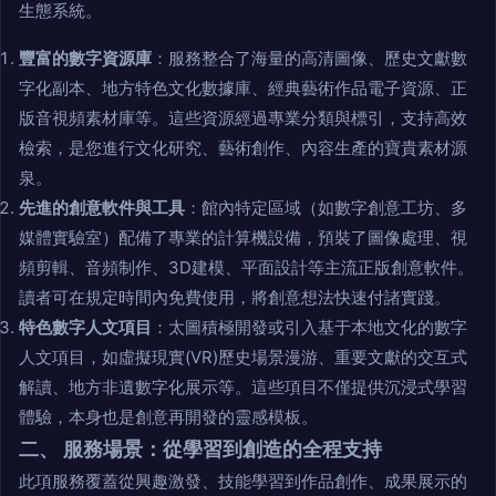
生態系統。
豐富的數字資源庫
：服務整合了海量的高清圖像、歷史文獻數
字化副本、地方特色文化數據庫、經典藝術作品電子資源、正
版音視頻素材庫等。這些資源經過專業分類與標引，支持高效
檢索，是您進行文化研究、藝術創作、內容生產的寶貴素材源
泉。
先進的創意軟件與工具
：館內特定區域（如數字創意工坊、多
媒體實驗室）配備了專業的計算機設備，預裝了圖像處理、視
頻剪輯、音頻制作、3D建模、平面設計等主流正版創意軟件。
讀者可在規定時間內免費使用，將創意想法快速付諸實踐。
特色數字人文項目
：太圖積極開發或引入基于本地文化的數字
人文項目，如虛擬現實(VR)歷史場景漫游、重要文獻的交互式
解讀、地方非遺數字化展示等。這些項目不僅提供沉浸式學習
體驗，本身也是創意再開發的靈感模板。
二、 服務場景：從學習到創造的全程支持
此項服務覆蓋從興趣激發、技能學習到作品創作、成果展示的