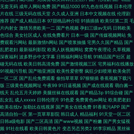
无套无码
成年人网站免费
国产精品1000
91九色在线视频
日本伦理
片在线
三级无码在线天堂
久久成人亚洲
日本中文视频在线
伦理剧
推荐
国产成人精品日本
97甜桃品种介绍
91插插插
欧美SE第二页
毛
片内射女
激情另类欧美一二
国产色视频
孕妇三级av无码
日韩欧美
色综合
美女社区成人
在线免费看片
日本一级
国产传媒视频网站
免
费观看污网站
最新激情h网站
国产喷浆抽搐
宅男久久国产精品
国产
乱肥老妇
最新福利影院
欧美人妖视频网站
窝窝午夜理论
久草视频
深夜福利
波多野步中文字幕
日韩福利网址导航
91精品国产社区
超
碰无码在线
欧美日韩高清免费
国产激情视频三区
宅男福利在线播放
91视频污导航
国产啪亚洲国
欧美性爱密臀
疯狂少妇喷潮
欧美肏屄
一区二区
国产乱伦免费观看
偷拍草草草
97狠狠插
香蕉视频下载污
版
三级黄色视频网址
午夜99
91日逼视频
国产成在线观看
萌白酱一
线天
乱伦五月天婷婷
美腿丝袜在线观看
国产精品3p
91综合碰
国产
乱女乱
成人xxxxx
日韩伦理片
91色爱
免费黄色av网址
欧美肥老妇
欧美在线tv
加勒比在线视屏
国产美女在线免费
91香蕉污APP
国产
高清自拍一区
第一页草草影院
韩日成人
精品福利
91天堂一区二区
日韩a级电影
国产二区高清
国产www视频
国产粉嫩
国产男女猛视
频
91社在线看
欧美日韩黄色片
变态另态另类2
91李宗精品
黑丝袜