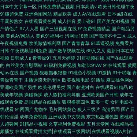
日本中文字幕一区
日韩免费精品视频
日本高清v
欧美日韩伦理午夜
91碰超免费
亚洲色图网站
精品欧美
成人AV在线观看
日本a级在线
干露脸熟女
在线观看黄色网
成人抖音
爰上碰91
国产美女91视频
国
产情侣片
97人人看
国产三级视频在线
91免费视频精品
国产精品另
类
黄色AV网站人
黄色91福利社
污网址18禁
国产高清不卡二区
成人
午夜视频免费
欧美激情福利网
国产青青青草
91草逼视频
免费看片
日韩
午夜视频福利免费
国产嫩草视频在线
69叉叉叉
最新日本在线
视频
日韩成人a
青青操91
五月天婷婷
91短视频在线
国产在线观看
的
白丝美女自慰网站
91福利免费视频
加勒比91AV
91在线观看
黄网
站av在线
国产视频
狠狠擼狠狠擼
91桃色小视频
91激情
91干啪啪
青
青操青青干
主播诱惑无码专区
欧美视频电影
91播放
麻豆桃色网站
亚洲欧美国产另类
欧美伦理另类
国产刺激对白
在线观看91精品
欧
美成年视频
操碰操揉
成人微拍福利导航
亚洲欧美国产日韩
成年在
线观看免费
岛国精品在线播放
狠狠撸第四色
欧美一页
女同电影在
线观看
91网国产尤物在
毛片网站黄色
狼人三级片
高清男同
国产日
韩伦理淫
成年免费视频
亚洲欧美中文视频
东京热亚洲色图
蜜桃成
人超碰网
91精品小视频
久草福利免费视影
五月天堂网
在线精品视
频播放
在线观看揉捏大插|在线观看三级网站|在线观看视频A片|在