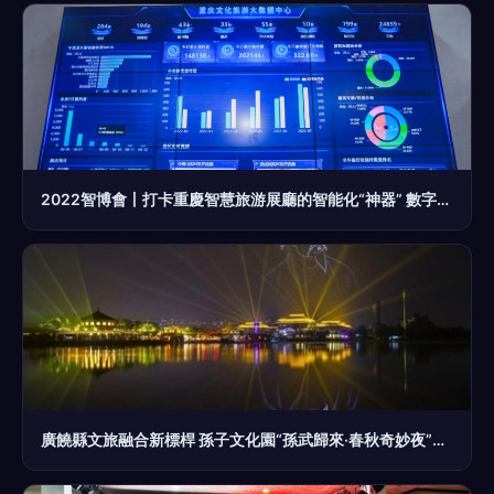
2022智博會丨打卡重慶智慧旅游展廳的智能化“神器” 數字文化創意應用服務
廣饒縣文旅融合新標桿 孫子文化園“孫武歸來·春秋奇妙夜”點亮數字文化創意服務